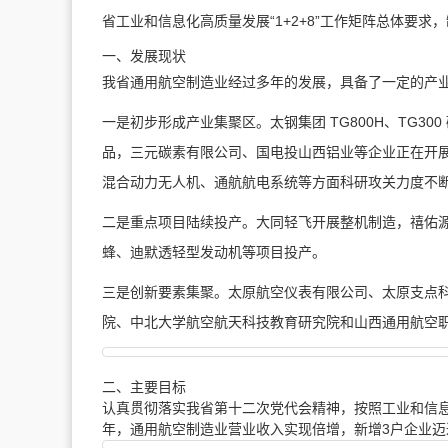
省工业和信息化高质量发展“1+2+8”工作矩阵总体要求
一、发展现状
我省通用航空制造业经过多年的发展，具备了一定的产
一是初步形成产业集聚区。太钢集团 TG800H、TG3
品，三元碳素有限公司、国电投山西铝业等企业正在开展
混合动力无人机、通航航电系统等方面科研攻关力度不
二是重点项目陆续投产。
大同轻飞开展整机制造，
禧佑
蜂、迪默透轻型发动机等项目投产。
三是创新要素集聚。太原航空仪表有限公司、太原支点
院、中北大学航空航天科技教育研究院和
山西通用航空
二、主要目标
认真贯彻落实我省第十二次党代会精神，按照工业和信息化
年，通用航空制造业营业收入实现倍增，新增3户企业迈