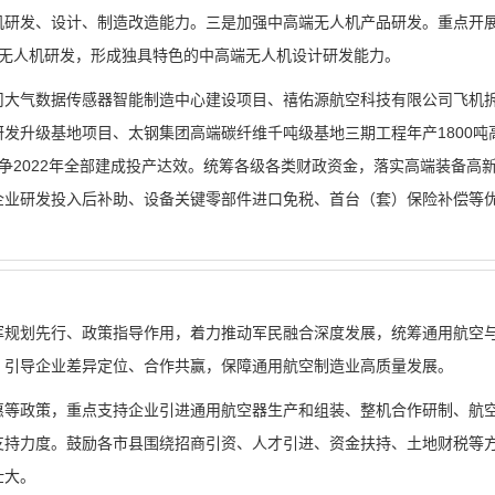
研发、设计、制造改造能力。三是加强中高端无人机产品研发。重点开展 2
斤货运无人机研发，形成独具特色的中高端无人机设计研发能力。
司大气数据传感器智能制造中心建设项目、禧佑源航空科技有限公司飞机
发升级基地项目、太钢集团高端碳纤维千吨级基地三期工程年产1800吨
力争2022年全部建成投产达效。统筹各级各类财政资金，落实高端装备高
企业研发投入后补助、设备关键零部件进口免税、首台（套）保险补偿等
挥规划先行、政策指导作用，着力推动军民融合深度发展，统筹通用航空
，引导企业差异定位、合作共赢，保障通用航空制造业高质量发展。
惠等政策，
重点支持企业引进通用航空器生产和组装、整机合作研制、航
支持力度
。鼓励各市县围绕招商引资、人才引进、资金扶持、土地财税等
壮大。