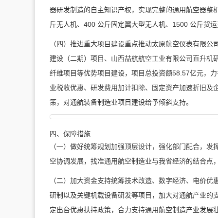
器研发制造的自主知识产权，实现完整的通用航空器整机
斤无人机、400 公斤固定翼大型无人机、1500 公
（四）推进重大项目建设重点推动太原航空仪表有限公
建设（二期）项目、山西喆航航空工业有限公司直升机研
纤维项目等优势项目建设，项目总投资额58.57亿元，
业税收优惠、研发费用加计扣除、固定资产加速折旧及
策，对通航装备制造业项目建设给予倾斜支持。
四、保障措施
（一）做好统筹规划加强顶层设计，强化部门配合，发
空协调发展，找准通用航空制造业与我省经济的结合点
（二）加大资金支持统筹技术改造、数字经济、电价优
研制以及关键机载设备研发等项目，加大对通航产业的
定出台优惠扶持政策，合力支持通用航空制造产业发展