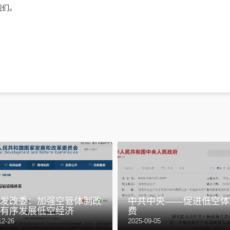
我们。
发改委：加强空管体制改
中共中央——促进低空体
有序发展低空经济
费
12-26
2025-09-05