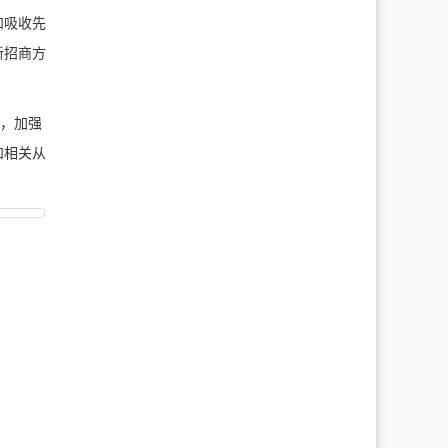
和吸收先
新招商方
识，加强
和相关从