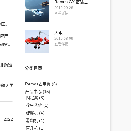
Remos GX 雷猛士
2019-09-28
查看详情
心区。
天眼
供应产
2019-08-09
查看详情
备研究。
，北航蜜
分类目录
Remos固定翼
(6)
空航天学
产品中心
(15)
。
固定翼
(8)
救生系统
(1)
旋翼机
(4)
2022
滑翔机
(1)
直升机
(1)