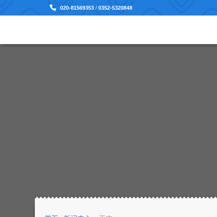
020-81569353
/
0352-5320848