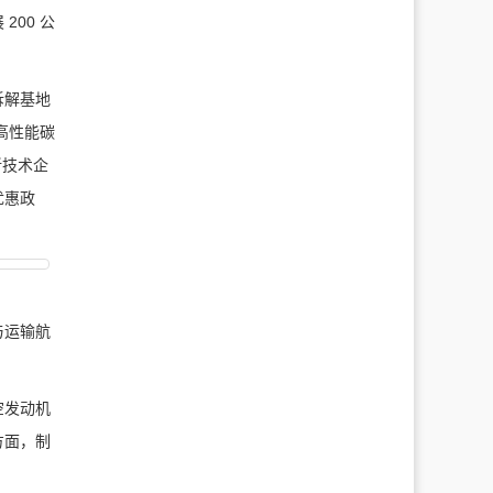
00 公
拆解基地
高性能碳
新技术企
优惠政
与运输航
空发动机
方面，制