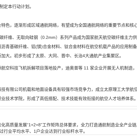
，制定本行动计划。
业特色，逐渐形成区域通航网络，有望成为全国通航网络的重要节点和核
00 碳纤维、无取向硅钢（0.2mm）系列产品成为国家航天航空碳纤维主力
沥青基碳纤维、铝(镁)合金材料、钛合金材料在航空机载产品的应用制
断加大。初步形成了
太原、大同、晋中、长治4大通航产业集聚区。
源航空科技飞机拆解项目落地投产，迪奥普等 11 家企业开展无人机制造
科技有限公司机载和地面设备具有较强市场竞争力，成立太原理工大学航
职业技术学院
，形成了高低搭配、技术技能有效衔接的航空人才培养体系
高质量发展“1+2+8”工作矩阵总体要求，全力打造通航制造业全产业链。
过行业平均水平、1户企业达到行业标杆水平。