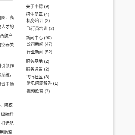
关于中德
(9)
招生简章
(4)
航图、高
机务培训
(2)
端人才的
飞行员培训
(2)
山西航产
新闻中心
(90)
公司新闻
(47)
航空器关
行业新闻
(52)
服务基地
(2)
射引领作
服务通告
(2)
态系统。
飞行社区
(8)
常见问题解答
(1)
持晋中通
视频欣赏
(7)
业、院校
 级碳纤
，打造航
通用航空