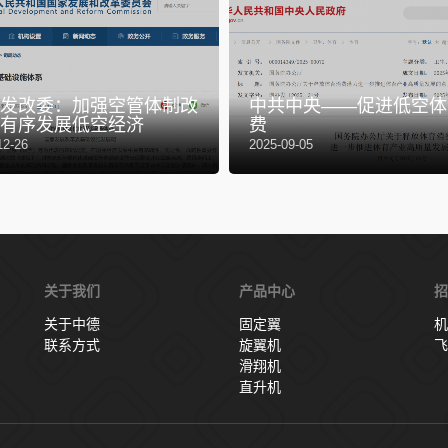
发改委：加强空管体制改
中共中央——促进低空体
有序发展低空经济
费
12-26
2025-09-05
关于我们
产品中心
招
关于中德
固定翼
机
联系方式
旋翼机
飞
滑翔机
直升机