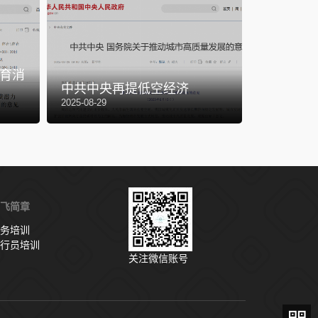
2026全
育消
政府工作
中共中央再提低空经济
产业
2025-08-29
2026-03-05
飞简章
务培训
行员培训
关注微信账号