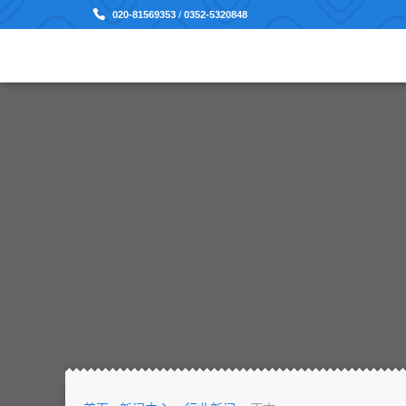
020-81569353
/
0352-5320848