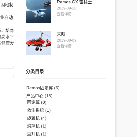
Remos GX 雷猛士
，因地制
2019-09-28
查看详情
业自动
系、培育
天眼
和高水平
2019-08-09
济健康发
查看详情
分类目录
Remos固定翼
(6)
产品中心
(15)
固定翼
(8)
救生系统
(1)
旋翼机
(4)
滑翔机
(1)
直升机
(1)