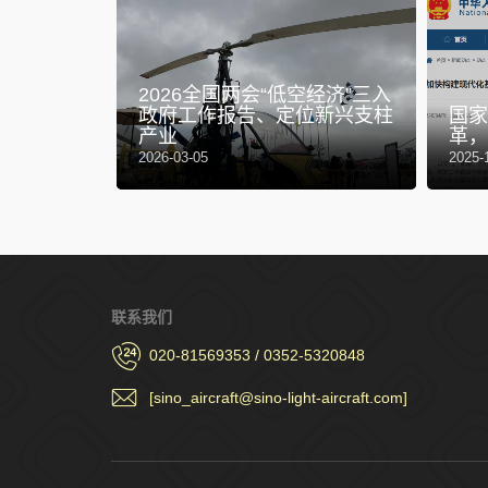
2026全国两会“低空经济”三入
政府工作报告、定位新兴支柱
国家
经济
产业
革，
2026-03-05
2025-
联系我们
020-81569353 / 0352-5320848
[sino_aircraft@sino-light-aircraft.com]