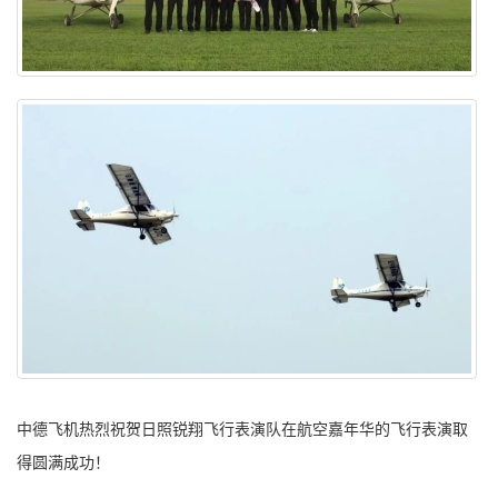
中德飞机热烈祝贺日照锐翔飞行表演队在航空嘉年华的飞行表演取
得圆满成功！