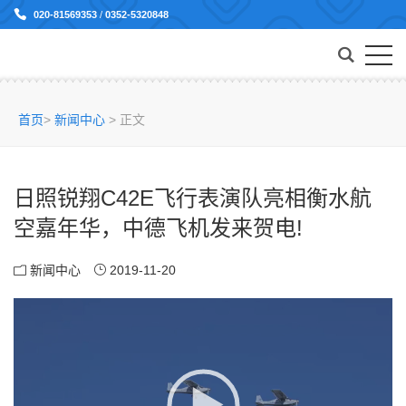
020-81569353
/
0352-5320848
首页
>
新闻中心
>
正文
日照锐翔C42E飞行表演队亮相衡水航
空嘉年华，中德飞机发来贺电!
新闻中心
2019-11-20
视
频
播
放
器